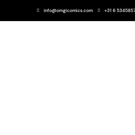
Ga
naar
info@omgicomics.com
+31 6 534585
de
inhoud